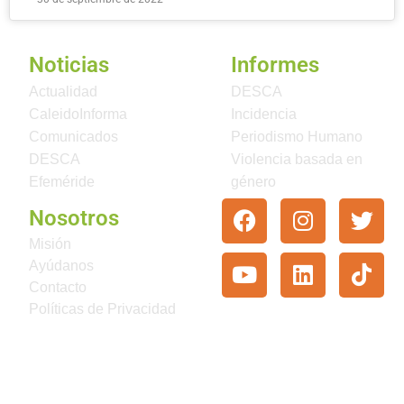
Noticias
Informes
Actualidad
DESCA
CaleidoInforma
Incidencia
Comunicados
Periodismo Humano
DESCA
Violencia basada en
Efeméride
género
Nosotros
Misión
Ayúdanos
Contacto
Políticas de Privacidad