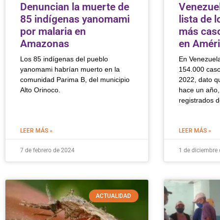
Denuncian la muerte de
Venezuel
85 indígenas yanomami
lista de 
por malaria en
más caso
Amazonas
en Amér
Los 85 indígenas del pueblo
En Venezuela
yanomami habrían muerto en la
154.000 caso
comunidad Parima B, del municipio
2022, dato qu
Alto Orinoco.
hace un año,
registrados d
LEER MÁS »
LEER MÁS »
7 de febrero de 2024
1 de diciembre
ACTUALIDAD