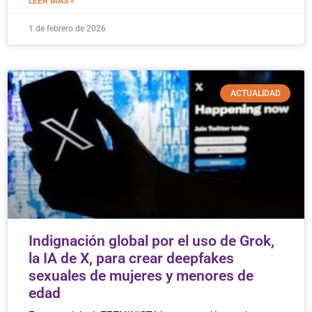
LEER MÁS »
1 de febrero de 2026
ACTUALIDAD
Indignación global por el uso de Grok,
la IA de X, para crear deepfakes
sexuales de mujeres y menores de
edad