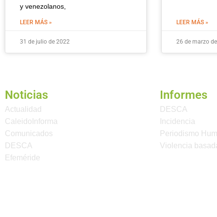
y venezolanos,
LEER MÁS »
LEER MÁS »
31 de julio de 2022
26 de marzo d
Noticias
Informes
Actualidad
DESCA
CaleidoInforma
Incidencia
Comunicados
Periodismo Hu
DESCA
Violencia basad
Efeméride