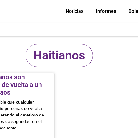
Noticias
Informes
Bole
Haitianos
ianos son
 de vuelta a un
caos
ble que cualquier
íe personas de vuelta
derando el deterioro de
es de seguridad en el
nsecuente