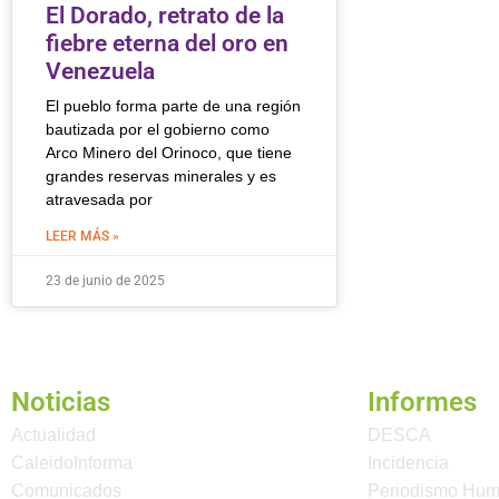
El Dorado, retrato de la
fiebre eterna del oro en
Venezuela
El pueblo forma parte de una región
bautizada por el gobierno como
Arco Minero del Orinoco, que tiene
grandes reservas minerales y es
atravesada por
LEER MÁS »
23 de junio de 2025
Noticias
Informes
Actualidad
DESCA
CaleidoInforma
Incidencia
Comunicados
Periodismo Hu