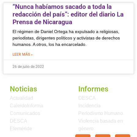
“Nunca habíamos sacado a toda la
redacción del país”: editor del diario La
Prensa de Nicaragua
El régimen de Daniel Ortega ha expulsado a religiosas,
periodistas, dirigentes políticos y activistas de derechos
humanos. A otros, los ha encarcelado.
LEER MÁS »
26 de julio de 2022
Noticias
Informes
Actualidad
DESCA
CaleidoInforma
Incidencia
Comunicados
Periodismo Humano
DESCA
Violencia basada en
Efeméride
género