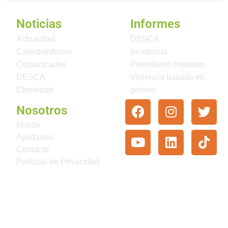
Noticias
Informes
Actualidad
DESCA
CaleidoInforma
Incidencia
Comunicados
Periodismo Humano
DESCA
Violencia basada en
Efeméride
género
Nosotros
Misión
Ayúdanos
Contacto
Políticas de Privacidad