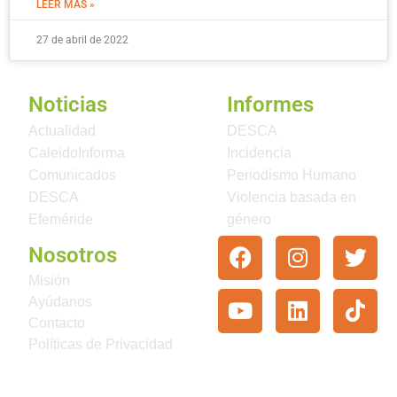
LEER MÁS »
27 de abril de 2022
Noticias
Informes
Actualidad
DESCA
CaleidoInforma
Incidencia
Comunicados
Periodismo Humano
DESCA
Violencia basada en
Efeméride
género
Nosotros
Misión
Ayúdanos
Contacto
Políticas de Privacidad