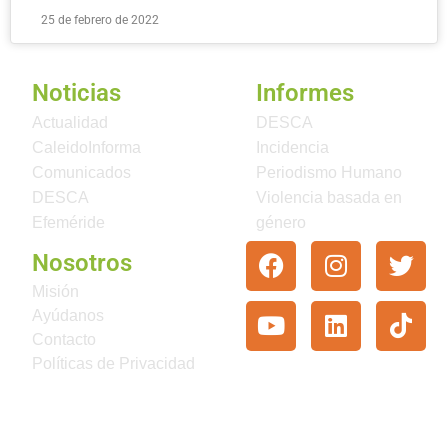
25 de febrero de 2022
Noticias
Informes
Actualidad
DESCA
CaleidoInforma
Incidencia
Comunicados
Periodismo Humano
DESCA
Violencia basada en
Efeméride
género
Nosotros
Misión
Ayúdanos
Contacto
Políticas de Privacidad