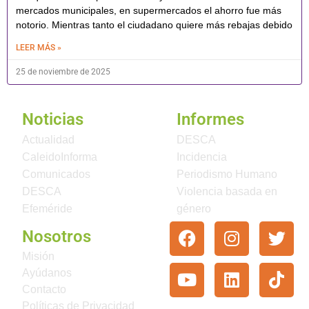
mercados municipales, en supermercados el ahorro fue más
notorio. Mientras tanto el ciudadano quiere más rebajas debido
LEER MÁS »
25 de noviembre de 2025
Noticias
Informes
Actualidad
DESCA
CaleidoInforma
Incidencia
Comunicados
Periodismo Humano
DESCA
Violencia basada en
Efeméride
género
Nosotros
Misión
Ayúdanos
Contacto
Políticas de Privacidad