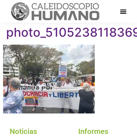
photo_510523811836
Noticias
Informes