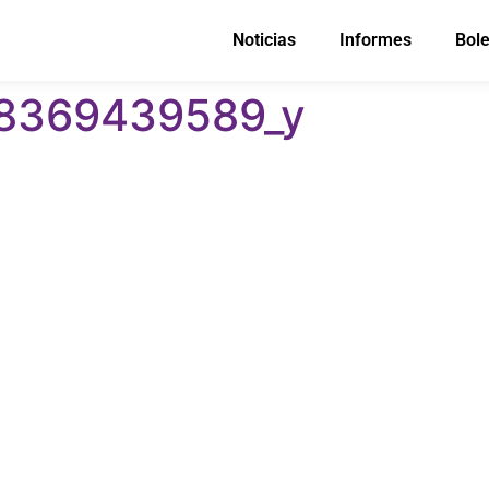
Noticias
Informes
Bole
18369439589_y