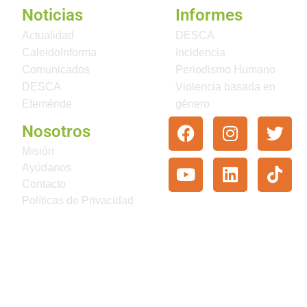
Noticias
Informes
Actualidad
DESCA
CaleidoInforma
Incidencia
Comunicados
Periodismo Humano
DESCA
Violencia basada en
Efeméride
género
Nosotros
Misión
Ayúdanos
Contacto
Políticas de Privacidad