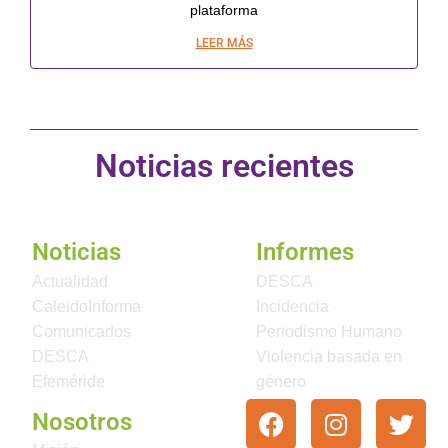
plataforma
LEER MÁS
Noticias recientes
Noticias
Informes
Actualidad
DESCA
CaleidoInforma
Incidencia
Comunicados
Periodismo Humano
DESCA
Violencia basada en
Efeméride
género
Nosotros