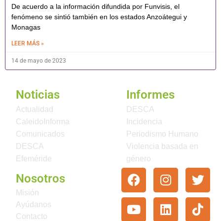
De acuerdo a la información difundida por Funvisis, el
fenómeno se sintió también en los estados Anzoátegui y
Monagas
LEER MÁS »
14 de mayo de 2023
Noticias
Informes
Actualidad
DESCA
CaleidoInforma
Incidencia
Comunicados
Periodismo Humano
DESCA
Violencia basada en
Efeméride
género
Nosotros
Misión
Ayúdanos
Contacto