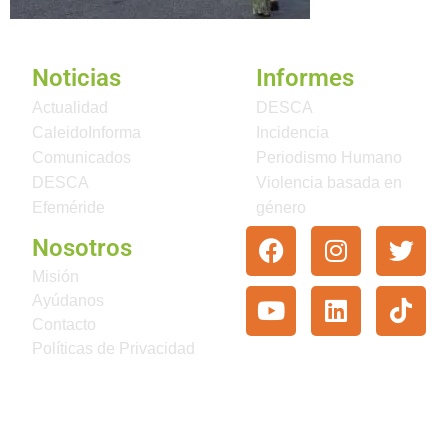
Noticias
Informes
Actualidad
DESCA
CaleidoInforma
Incidencia
Comunicados
Periodismo Humano
DESCA
Violencia basada en
Efeméride
género
Nosotros
Misión
Ayúdanos
Contacto
Políticas de Privacidad