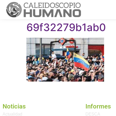
69f32279b1ab0
Noticias
Informes
Actualidad
DESCA