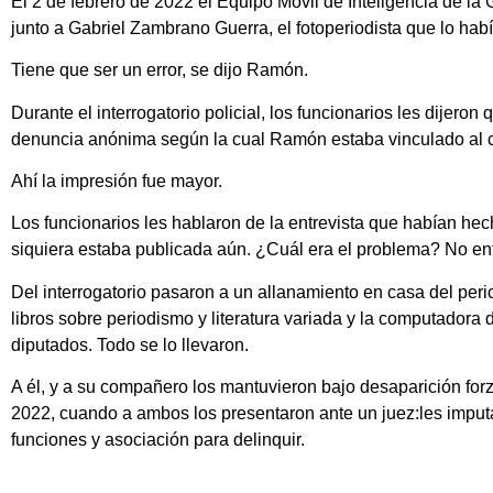
El 2 de febrero de 2022 el Equipo Móvil de Inteligencia de la 
junto a Gabriel Zambrano Guerra, el fotoperiodista que lo ha
Tiene que ser un error, se dijo Ramón.
Durante el interrogatorio policial, los funcionarios les dijero
denuncia anónima según la cual Ramón estaba vinculado al ca
Ahí la impresión fue mayor.
Los funcionarios les hablaron de la entrevista que habían hec
siquiera estaba publicada aún. ¿Cuál era el problema? No en
Del interrogatorio pasaron a un allanamiento en casa del perio
libros sobre periodismo y literatura variada y la computadora 
diputados. Todo se lo llevaron.
A él, y a su compañero los mantuvieron bajo desaparición forz
2022, cuando a ambos los presentaron ante un juez:les imputa
funciones y asociación para delinquir.