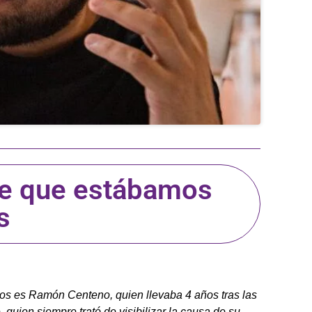
de que estábamos
s
los es Ramón Centeno, quien llevaba 4 años tras las
 quien siempre trató de visibilizar la causa de su