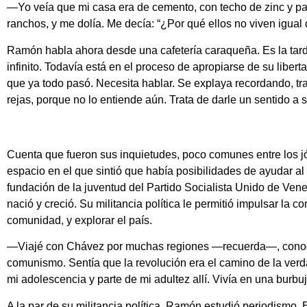
—Yo veía que mi casa era de cemento, con techo de zinc y pat
ranchos, y me dolía. Me decía: “¿Por qué ellos no viven igual 
Ramón habla ahora desde una cafetería caraqueña. Es la tarde
infinito. Todavía está en el proceso de apropiarse de su libert
que ya todo pasó. Necesita hablar. Se explaya recordando, tr
rejas, porque no lo entiende aún. Trata de darle un sentido a s
Cuenta que fueron sus inquietudes, poco comunes entre los jó
espacio en el que sintió que había posibilidades de ayudar al 
fundación de la juventud del Partido Socialista Unido de Ven
nació y creció. Su militancia política le permitió impulsar la 
comunidad, y explorar el país.
—Viajé con Chávez por muchas regiones —recuerda—, conocí
comunismo. Sentía que la revolución era el camino de la ver
mi adolescencia y parte de mi adultez allí. Vivía en una burbuj
A la par de su militancia política, Ramón estudió periodismo. 