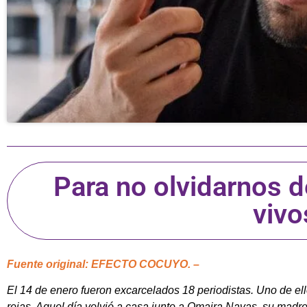
Para no olvidarnos 
vivo
Fuente original: EFECTO COCUYO. –
El 14 de enero fueron excarcelados 18 periodistas. Uno de el
rejas. Aquel día volvió a casa junto a Omaira Navas, su madre,