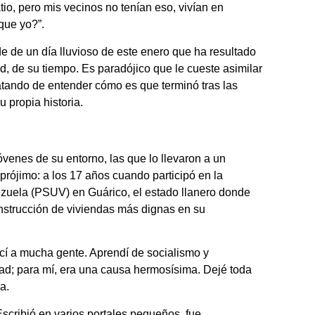
io, pero mis vecinos no tenían eso, vivían en
que yo?”.
 de un día lluvioso de este enero que ha resultado
ad, de su tiempo. Es paradójico que le cueste asimilar
atando de entender cómo es que terminó tras las
u propia historia.
venes de su entorno, las que lo llevaron a un
prójimo: a los 17 años cuando participó en la
ezuela (PSUV) en Guárico, el estado llanero donde
construcción de viviendas más dignas en su
 a mucha gente. Aprendí de socialismo y
dad; para mí, era una causa hermosísima. Dejé toda
a.
Escribió en varios portales pequeños, fue