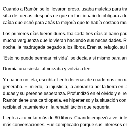
Cuando a Ramón se lo llevaron preso, usaba muletas para tra
silla de ruedas, después de que un funcionario lo obligara a 
caída que echó para atrás la mejoría que le había costado mes
Los primeros días fueron duros. Iba cada tres días al baño pa
mucha vergüenza que lo vieran haciendo sus necesidades. Ra
noche, la madrugada pegado a los libros. Eran su refugio, su 
“Esto no puede permear mi vida”, se decía a sí mismo para an
Dormía una siesta, almorzaba y volvía a leer.
Y cuando no leía, escribía: llenó decenas de cuadernos con re
generaba. El miedo, la injusticia, la añoranza por la tierra en
dudas y su perenne esperanza. Profundizó en el olvido y el r
Ramón tiene una cardiopatía, es hipertenso y la situación con
recibía el tratamiento ni la rehabilitación que requería.
Llegó a acumular más de 80 libros. Cuando empezó a ver inter
más conversaciones. Fue complicado porque sus intereses eran 