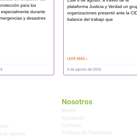
Este 6 de agosto, a través de la
protección para los
plataforma Justicia y Verdad un gru
 especialmente durante
organizaciones presentó ante la CI
mergencias y desastres
balance del trabajo que
LEER MÁS »
26
6 de agosto de 2026
Nosotros
Misión
Ayúdanos
Contacto
mano
Políticas de Privacidad
a en género