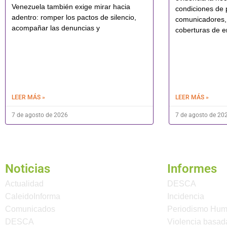
Venezuela también exige mirar hacia
condiciones de 
adentro: romper los pactos de silencio,
comunicadores,
acompañar las denuncias y
coberturas de e
LEER MÁS »
LEER MÁS »
7 de agosto de 2026
7 de agosto de 20
Noticias
Informes
Actualidad
DESCA
CaleidoInforma
Incidencia
Comunicados
Periodismo Hu
DESCA
Violencia basad