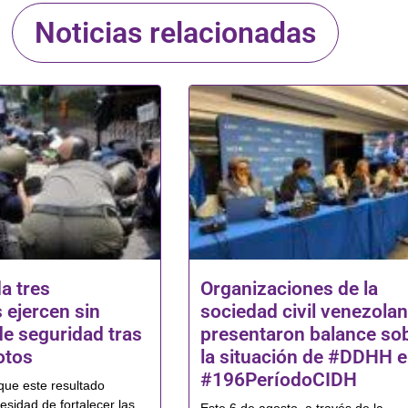
Noticias relacionadas
a tres
Organizaciones de la
 ejercen sin
sociedad civil venezola
de seguridad tras
presentaron balance so
otos
la situación de #DDHH e
#196PeríodoCIDH
que este resultado
esidad de fortalecer las