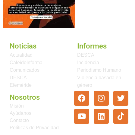
Noticias
Informes
Actualidad
DESCA
CaleidoInforma
Incidencia
Comunicados
Periodismo Humano
DESCA
Violencia basada en
Efeméride
género
Nosotros
Misión
Ayúdanos
Contacto
Políticas de Privacidad