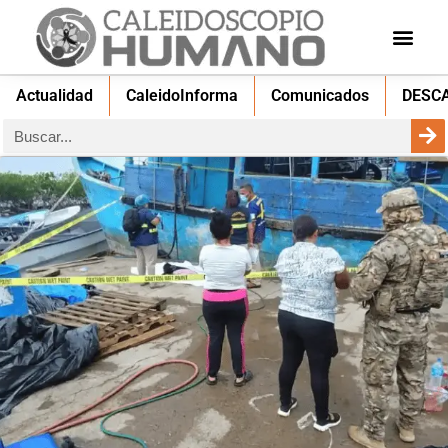
Actualidad
CaleidoInforma
Comunicados
DESC