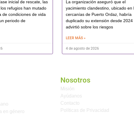
ase inicial de rescate, las
La organización aseguró que el
los refugios han mutado
yacimiento clandestino, ubicado en 
a de condiciones de vida
cercanías de Puerto Ordaz, habría
un periodo de
duplicado su extensión desde 2024
advirtió sobre los riesgos
LEER MÁS »
26
4 de agosto de 2026
Nosotros
Misión
Ayúdanos
Contacto
mano
Políticas de Privacidad
a en género