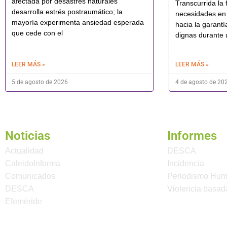
afectada por desastres naturales
Transcurrida la f
desarrolla estrés postraumático; la
necesidades en 
mayoría experimenta ansiedad esperada
hacia la garantí
que cede con el
dignas durante 
LEER MÁS »
LEER MÁS »
5 de agosto de 2026
4 de agosto de 20
Noticias
Informes
Actualidad
DESCA
CaleidoInforma
Incidencia
Comunicados
Periodismo Hu
DESCA
Violencia basad
Efeméride