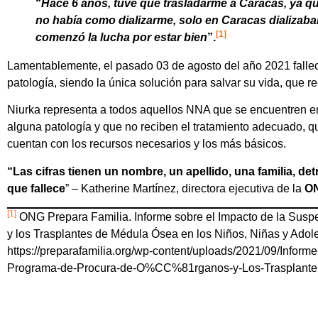
“
Hace 6 años, tuve que trasladarme a Caracas, ya qu
no había como dializarme, solo en Caracas dializaba
[1]
comenzó la lucha por estar bien
”.
Lamentablemente, el pasado 03 de agosto del año 2021 fall
patología, siendo la única solución para salvar su vida, que re
Niurka representa a todos aquellos NNA que se encuentren 
alguna patología y que no reciben el tratamiento adecuado, q
cuentan con los recursos necesarios y los más básicos.
“Las cifras tienen un nombre, un apellido, una familia, de
que fallece
” – Katherine Martínez, directora ejecutiva de la
ON
[1]
ONG Prepara Familia. Informe sobre el Impacto de la Sus
y los Trasplantes de Médula Ósea en los Niños, Niñas y Adol
https://preparafamilia.org/wp-content/uploads/2021/09/Info
Programa-de-Procura-de-O%CC%81rganos-y-Los-Traspla