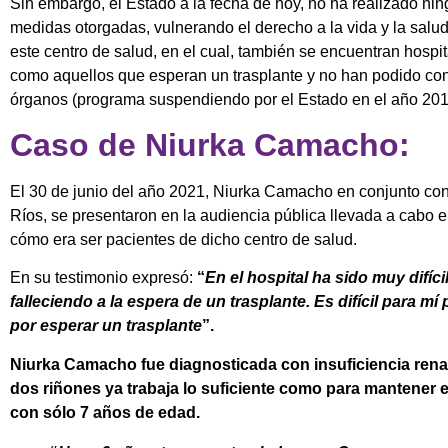
Sin embargo, el Estado a la fecha de hoy, no ha realizado nin
medidas otorgadas, vulnerando el derecho a la vida y la salu
este centro de salud, en el cual, también se encuentran hosp
como aquellos que esperan un trasplante y no han podido co
órganos (programa suspendiendo por el Estado en el año 201
Caso de Niurka Camacho:
El 30 de junio del año 2021, Niurka Camacho en conjunto con
Ríos, se presentaron en la audiencia pública llevada a cabo 
cómo era ser pacientes de dicho centro de salud.
En su testimonio expresó:
“
En el hospital ha sido muy difí
falleciendo a la espera de un trasplante. Es difícil para 
por esperar un trasplante
”.
Niurka Camacho fue diagnosticada con insuficiencia renal
dos riñones ya trabaja lo suficiente como para mantener 
con sólo 7 años de edad.