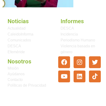
Noticias
Informes
Actualidad
DESCA
CaleidoInforma
Incidencia
Comunicados
Periodismo Humano
DESCA
Violencia basada en
Efeméride
género
Nosotros
Misión
Ayúdanos
Contacto
Políticas de Privacidad