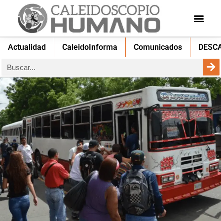
Actualidad
CaleidoInforma
Comunicados
DESC