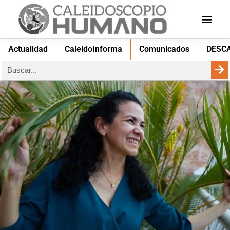
Actualidad
CaleidoInforma
Comunicados
DESC