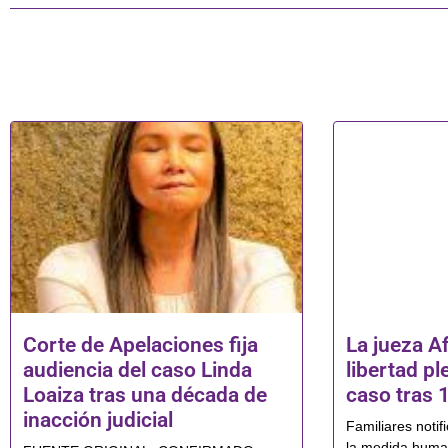
Corte de Apelaciones fija
La jueza Af
audiencia del caso Linda
libertad pl
Loaiza tras una década de
caso tras 
inacción judicial
Familiares notif
la medida human