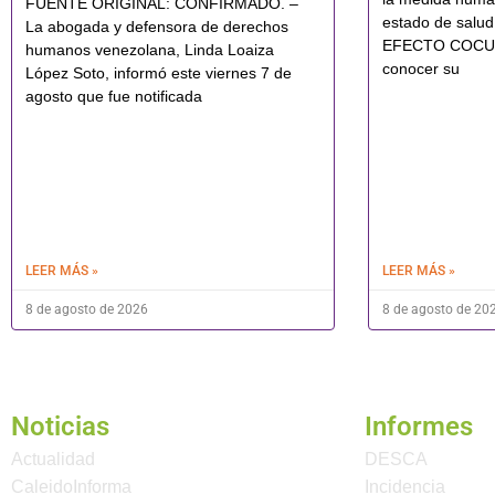
FUENTE ORIGINAL: CONFIRMADO. –
estado de sal
La abogada y defensora de derechos
EFECTO COCUYO
humanos venezolana, Linda Loaiza
conocer su
López Soto, informó este viernes 7 de
agosto que fue notificada
LEER MÁS »
LEER MÁS »
8 de agosto de 2026
8 de agosto de 20
Noticias
Informes
Actualidad
DESCA
CaleidoInforma
Incidencia