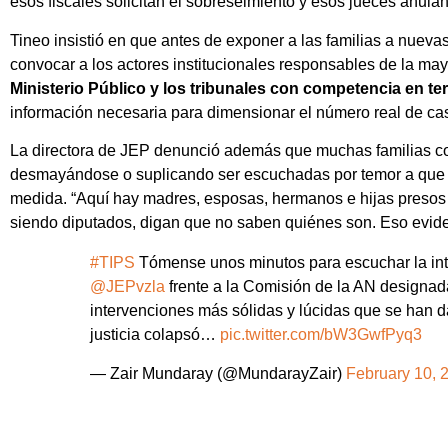
esos fiscales solicitan el sobreseimiento y esos jueces anulan
Tineo insistió en que antes de exponer a las familias a nueva
convocar a los actores institucionales responsables de la ma
Ministerio Público y los tribunales con competencia en te
información necesaria para dimensionar el número real de cas
La directora de JEP denunció además que muchas familias co
desmayándose o suplicando ser escuchadas por temor a que 
medida. “Aquí hay madres, esposas, hermanos e hijas presos p
siendo diputados, digan que no saben quiénes son. Eso eviden
#TIPS
Tómense unos minutos para escuchar la in
@JEPvzla
frente a la Comisión de la AN designada
intervenciones más sólidas y lúcidas que se han d
justicia colapsó…
pic.twitter.com/bW3GwfPyq3
— Zair Mundaray (@MundarayZair)
February 10, 