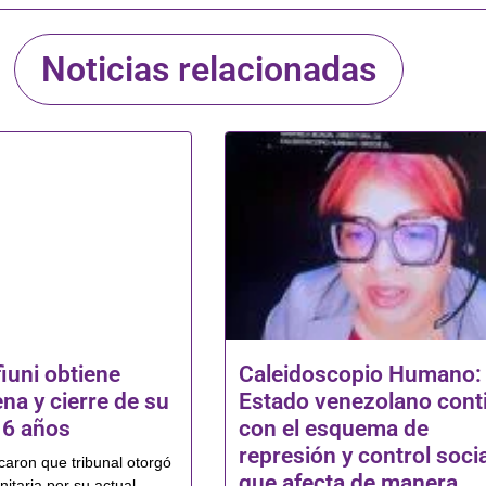
Noticias relacionadas
iuni obtiene
Caleidoscopio Humano: 
ena y cierre de su
Estado venezolano cont
16 años
con el esquema de
represión y control socia
icaron que tribunal otorgó
que afecta de manera
itaria por su actual