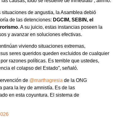
 las causas, todo se resuelve de inmediato”, afirmó.
s situaciones de angustia, la Asamblea debió
yoría de las detenciones:
DGCIM, SEBIN, el
rrorismo
. A su juicio, estas instancias poseen la
os y avanzar en soluciones efectivas.
ntinúan viviendo situaciones extremas,
sus seres queridos queden excluidos de cualquier
or razones políticas. Es terrible que ustedes,
cia el colapso del Estado”, señaló.
tervención de
@marthagresia
de la ONG
 para la ley de amnistía. Es de las
ado en esta coyuntura. El sistema de
2026