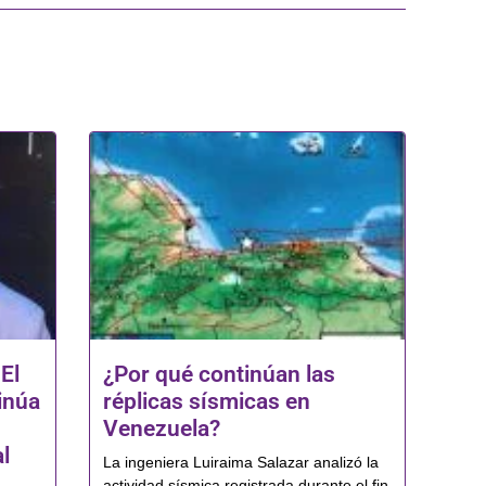
El
¿Por qué continúan las
inúa
réplicas sísmicas en
Venezuela?
l
La ingeniera Luiraima Salazar analizó la
actividad sísmica registrada durante el fin