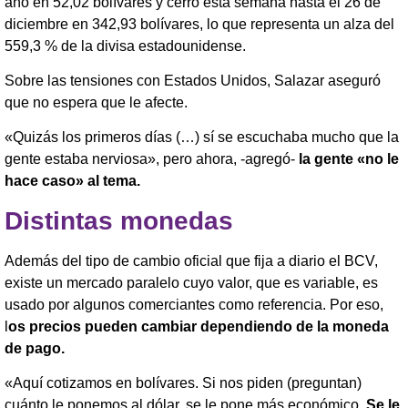
año en 52,02 bolívares y cerró esta semana hasta el 26 de
diciembre en 342,93 bolívares, lo que representa un alza del
559,3 % de la divisa estadounidense.
Sobre las tensiones con Estados Unidos, Salazar aseguró
que no espera que le afecte.
«Quizás los primeros días (…) sí se escuchaba mucho que la
gente estaba nerviosa», pero ahora, -agregó-
la gente «no le
hace caso» al tema.
Distintas monedas
Además del tipo de cambio oficial que fija a diario el BCV,
existe un mercado paralelo cuyo valor, que es variable, es
usado por algunos comerciantes como referencia. Por eso,
l
os precios pueden cambiar dependiendo de la moneda
de pago.
«Aquí cotizamos en bolívares. Si nos piden (preguntan)
cuánto le ponemos al dólar, se le pone más económico.
Se le