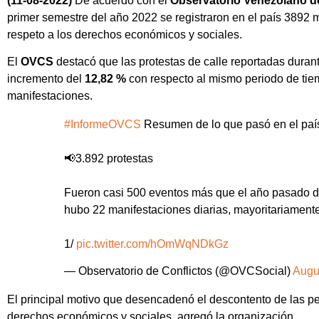
(11-08-2022)
De acuerdo con el
Observatorio Venezolano de 
primer semestre del año 2022 se registraron en el país 3892 m
respeto a los derechos económicos y sociales.
El
OVCS
destacó que las protestas de calle reportadas duran
incremento del
12,82 %
con respecto al mismo periodo de tie
manifestaciones.
#InformeOVCS
Resumen de lo que pasó en el país
📢3.892 protestas
Fueron casi 500 eventos más que el año pasado d
hubo 22 manifestaciones diarias, mayoritariament
1/
pic.twitter.com/hOmWqNDkGz
— Observatorio de Conflictos (@OVCSocial)
Augu
El principal motivo que desencadenó el descontento de las per
derechos económicos y sociales, agregó la organización.