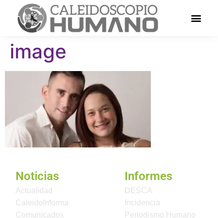
image
Noticias
Informes
Actualidad
DESCA
CaleidoInforma
Incidencia
Comunicados
Periodismo Humano