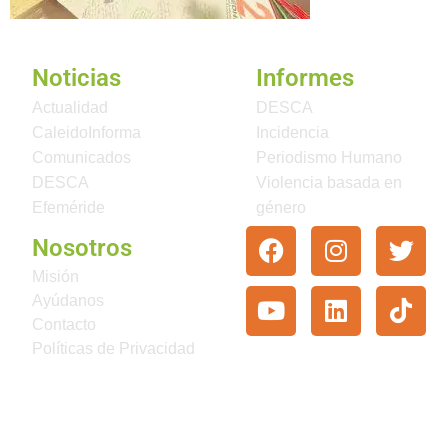
Noticias
Informes
Actualidad
DESCA
CaleidoInforma
Incidencia
Comunicados
Periodismo Humano
DESCA
Violencia basada en
Efeméride
género
Nosotros
Misión
Ayúdanos
Contacto
Políticas de Privacidad