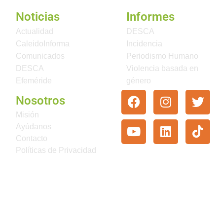
Noticias
Informes
Actualidad
DESCA
CaleidoInforma
Incidencia
Comunicados
Periodismo Humano
DESCA
Violencia basada en
Efeméride
género
Nosotros
Misión
Ayúdanos
Contacto
Políticas de Privacidad