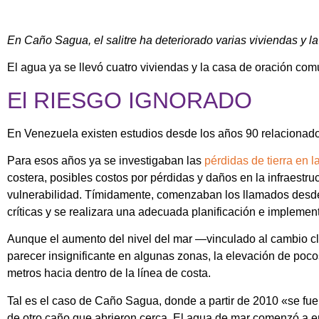
En Caño Sagua, el salitre ha deteriorado varias viviendas y 
El agua ya se llevó cuatro viviendas y la casa de oración comu
El RIESGO IGNORADO
En Venezuela existen estudios desde los años 90 relacionados
Para esos años ya se investigaban las
pérdidas de tierra en l
costera, posibles costos por pérdidas y daños en la infraest
vulnerabilidad. Tímidamente, comenzaban los llamados desde
críticas y se realizara una adecuada planificación e impleme
Aunque el aumento del nivel del mar —vinculado al cambio c
parecer insignificante en algunas zonas, la elevación de poco
metros hacia dentro de la línea de costa.
Tal es el caso de Caño Sagua, donde a partir de 2010 «se fue 
de otro caño que abrieron cerca. El agua de mar comenzó a e