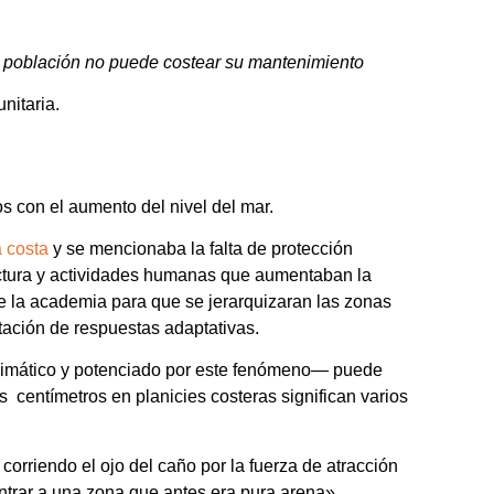
la población no puede costear su mantenimiento
nitaria.
 con el aumento del nivel del mar.
a costa
y se mencionaba la falta de protección
ructura y actividades humanas que aumentaban la
 la academia para que se jerarquizaran las zonas
ntación de respuestas adaptativas.
limático y potenciado por este fenómeno— puede
s centímetros en planicies costeras significan varios
corriendo el ojo del caño por la fuerza de atracción
ntrar a una zona que antes era pura arena»,