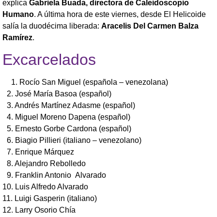
explica
Gabriela Buada, directora de Caleidoscopio
Humano
. A última hora de este viernes, desde El Helicoide
salía la duodécima liberada:
Aracelis Del Carmen Balza
Ramírez
.
Excarcelados
1.⁠ ⁠Rocío San Miguel (española – venezolana)
2.⁠ ⁠José María Basoa (español)
3.⁠ ⁠Andrés Martínez Adasme (español)
4.⁠ ⁠Miguel Moreno Dapena (español)
5.⁠ ⁠Ernesto Gorbe Cardona (español)
6.⁠ ⁠Biagio Pillieri (italiano – venezolano)
7.⁠ ⁠Enrique Márquez
8.⁠ ⁠Alejandro Rebolledo
9.⁠ ⁠Franklin Antonio Alvarado
10.⁠ ⁠Luis Alfredo Alvarado
11.⁠ ⁠Luigi Gasperin (italiano)
12.⁠ ⁠Larry Osorio Chía