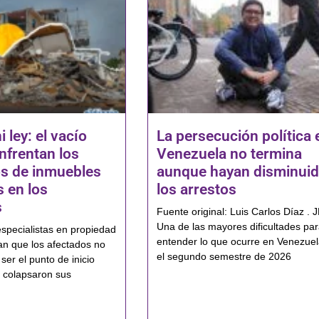
i ley: el vacío
La persecución política 
nfrentan los
Venezuela no termina
os de inmuebles
aunque hayan disminui
 en los
los arrestos
s
Fuente original: Luis Carlos Díaz . 
Una de las mayores dificultades pa
pecialistas en propiedad
entender lo que ocurre en Venezue
man que los afectados no
el segundo semestre de 2026
ser el punto de inicio
 colapsaron sus