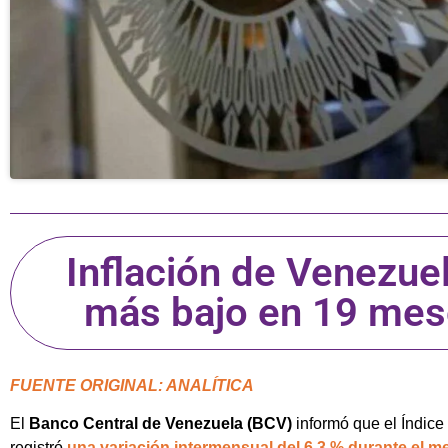
Inflación de Venezuel
más bajo en 19 mes
FUENTE ORIGINAL: ANALÍTICA
El
Banco Central de Venezuela (BCV)
informó que el Índic
registró
una variación intermensual del 6,3 % durante el 