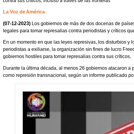
contra sus críticos, incluso a través de las fronteras
La Voz de América
(07-12-2023)
Los gobiernos de más de dos docenas de países
legales para tomar represalias contra periodistas y críticos q
En un momento en que las leyes represivas, los disturbios y l
periodistas a exiliarse, la organización sin fines de lucro F
gobiernos hostiles para tomar represalias contra sus críticos.
Durante la última década, al menos 26 gobiernos atacaron a p
como represión transnacional, según un informe publicado por