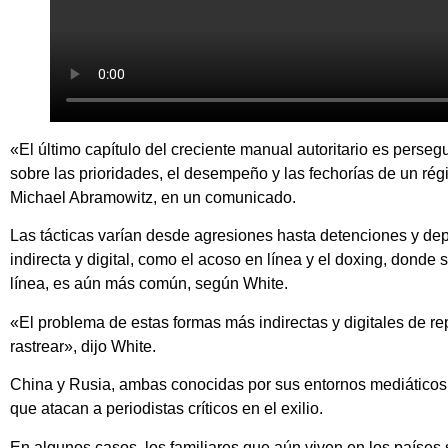
«El último capítulo del creciente manual autoritario es persegu
sobre las prioridades, el desempeño y las fechorías de un ré
Michael Abramowitz, en un comunicado.
Las tácticas varían desde agresiones hasta detenciones y depo
indirecta y digital, como el acoso en línea y el doxing, donde
línea, es aún más común, según White.
«El problema de estas formas más indirectas y digitales de re
rastrear», dijo White.
China y Rusia, ambas conocidas por sus entornos mediáticos i
que atacan a periodistas críticos en el exilio.
En algunos casos, los familiares que aún viven en los paíse