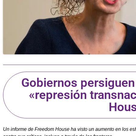
Gobiernos persiguen 
«represión transna
Hou
Un informe de Freedom House ha visto un aumento en los esfu