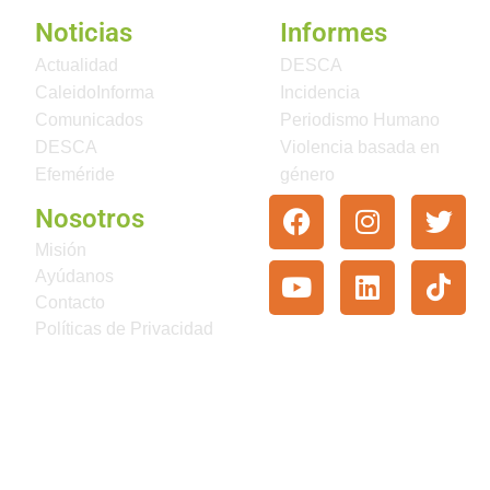
Noticias
Informes
Actualidad
DESCA
CaleidoInforma
Incidencia
Comunicados
Periodismo Humano
DESCA
Violencia basada en
Efeméride
género
Nosotros
Misión
Ayúdanos
Contacto
Políticas de Privacidad