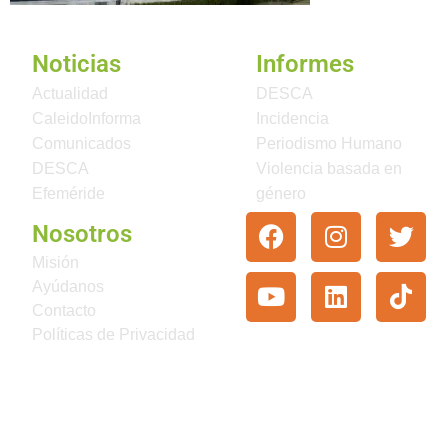
Noticias
Informes
Actualidad
DESCA
CaleidoInforma
Incidencia
Comunicados
Periodismo Humano
DESCA
Violencia basada en
Efeméride
género
Nosotros
Misión
Ayúdanos
Contacto
Políticas de Privacidad