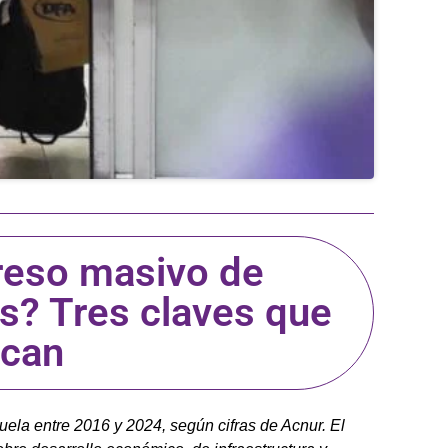
greso masivo de
s? Tres claves que
ican
ela entre 2016 y 2024, según cifras de Acnur. El