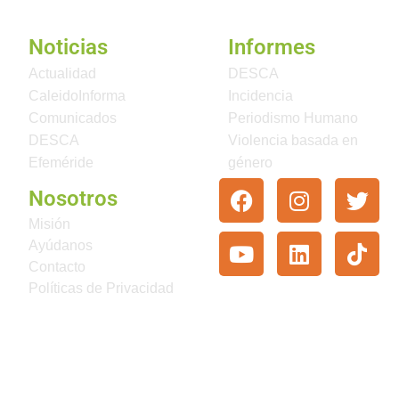
Noticias
Informes
Actualidad
DESCA
CaleidoInforma
Incidencia
Comunicados
Periodismo Humano
DESCA
Violencia basada en
Efeméride
género
Nosotros
Misión
Ayúdanos
Contacto
Políticas de Privacidad