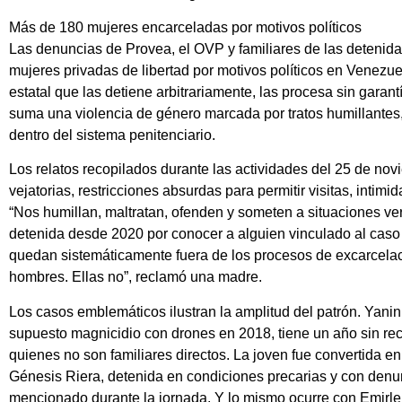
Más de 180 mujeres encarceladas por motivos políticos
Las denuncias de Provea, el OVP y familiares de las detenid
mujeres privadas de libertad por motivos políticos en Venezue
estatal que las detiene arbitrariamente, las procesa sin gara
suma una violencia de género marcada por tratos humillantes, 
dentro del sistema penitenciario.
Los relatos recopilados durante las actividades del 25 de nov
vejatorias, restricciones absurdas para permitir visitas, intim
“Nos humillan, maltratan, ofenden y someten a situaciones ve
detenida desde 2020 por conocer a alguien vinculado al caso 
quedan sistemáticamente fuera de los procesos de excarcelac
hombres. Ellas no”, reclamó una madre.
Los casos emblemáticos ilustran la amplitud del patrón. Yani
supuesto magnicidio con drones en 2018, tiene un año sin reci
quienes no son familiares directos. La joven fue convertida en
Génesis Riera, detenida en condiciones precarias y con denu
mencionado durante la jornada. Y lo mismo ocurre con Emirlend