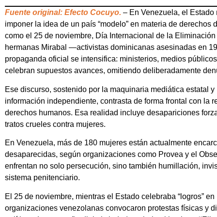
Fuente original: Efecto Cocuyo.
– En Venezuela, el Estado
imponer la idea de un país “modelo” en materia de derechos 
como el 25 de noviembre, Día Internacional de la Eliminación 
hermanas Mirabal —activistas dominicanas asesinadas en 1960
propaganda oficial se intensifica: ministerios, medios públic
celebran supuestos avances, omitiendo deliberadamente denunc
Ese discurso, sostenido por la maquinaria mediática estatal y 
información independiente, contrasta de forma frontal con la
derechos humanos. Esa realidad incluye desapariciones forzada
tratos crueles contra mujeres.
En Venezuela, más de 180 mujeres están actualmente encarce
desaparecidas, según organizaciones como Provea y el Obse
enfrentan no solo persecución, sino también humillación, invi
sistema penitenciario.
El 25 de noviembre, mientras el Estado celebraba “logros” en m
organizaciones venezolanas convocaron protestas físicas y dig