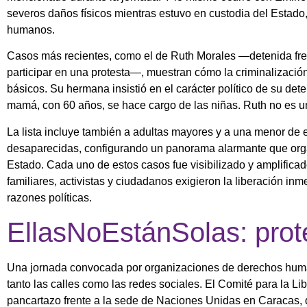
severos daños físicos mientras estuvo en custodia del Estad
humanos.
Casos más recientes, como el de Ruth Morales —detenida fren
participar en una protesta—, muestran cómo la criminalizaci
básicos. Su hermana insistió en el carácter político de su dete
mamá, con 60 años, se hace cargo de las niñas. Ruth no es un
La lista incluye también a adultas mayores y a una menor de 
desaparecidas, configurando un panorama alarmante que orga
Estado. Cada uno de estos casos fue visibilizado y amplifica
familiares, activistas y ciudadanos exigieron la liberación in
razones políticas.
EllasNoEstánSolas: protes
Una jornada convocada por organizaciones de derechos humano
tanto las calles como las redes sociales. El Comité para la Li
pancartazo frente a la sede de Naciones Unidas en Caracas, d