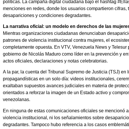
políticas. La campaña digital ciudadana bajo el hashtag #El
menciones en redes, donde los usuarios compartieron cifras, t
desapariciones y condiciones degradantes.
La narrativa oficial: un modelo en derechos de las mujere
Mientras organizaciones ciudadanas denunciaban desaparicione
patrones de violencia institucional contra mujeres, el ecosist
completamente opuesta. En VTV, Venezuela News y Telesur 
gobierno de Nicolás Maduro como líder en la prevención y err
actos oficiales, declaraciones y notas celebratorias.
A la par, la cuenta del Tribunal Supremo de Justicia (TSJ) en
propagandísticas en un solo día: videos institucionales, cer
exaltaban supuestos avances judiciales en materia de protecc
orientados a reforzar la imagen de un Estado activo y compro
venezolanas.
En ninguna de estas comunicaciones oficiales se mencionó a l
violencia institucional, ni los señalamientos sobre desaparicio
degradantes. Tampoco hubo referencia a los casos emblemático