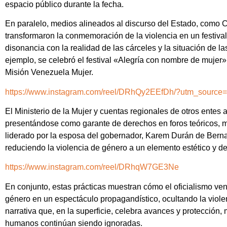
espacio público durante la fecha.
En paralelo, medios alineados al discurso del Estado, como 
transformaron la conmemoración de la violencia en un festiv
disonancia con la realidad de las cárceles y la situación de la
ejemplo, se celebró el festival «Alegría con nombre de muje
Misión Venezuela Mujer.
https://www.instagram.com/reel/DRhQy2EEfDh/?utm_source
El Ministerio de la Mujer y cuentas regionales de otros entes 
presentándose como garante de derechos en foros teóricos, mi
liderado por la esposa del gobernador, Karem Durán de Berna
reduciendo la violencia de género a un elemento estético y de
https://www.instagram.com/reel/DRhqW7GE3Ne
En conjunto, estas prácticas muestran cómo el oficialismo v
género en un espectáculo propagandístico, ocultando la violen
narrativa que, en la superficie, celebra avances y protección,
humanos continúan siendo ignoradas.