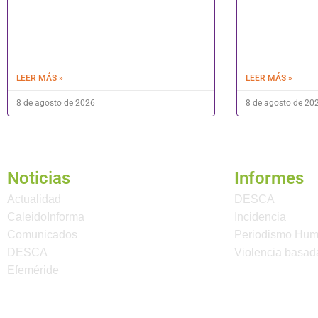
LEER MÁS »
LEER MÁS »
8 de agosto de 2026
8 de agosto de 20
Noticias
Informes
Actualidad
DESCA
CaleidoInforma
Incidencia
Comunicados
Periodismo Hu
DESCA
Violencia basad
Efeméride