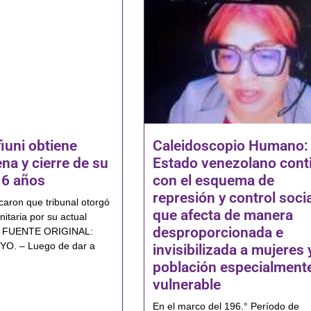
iuni obtiene
Caleidoscopio Humano: 
ena y cierre de su
Estado venezolano cont
16 años
con el esquema de
represión y control socia
icaron que tribunal otorgó
que afecta de manera
itaria por su actual
desproporcionada e
ud FUENTE ORIGINAL:
. – Luego de dar a
invisibilizada a mujeres 
población especialment
vulnerable
En el marco del 196.° Período de