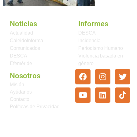
Noticias
Informes
Actualidad
DESCA
CaleidoInforma
Incidencia
Comunicados
Periodismo Humano
DESCA
Violencia basada en
Efeméride
género
Nosotros
Misión
Ayúdanos
Contacto
Políticas de Privacidad