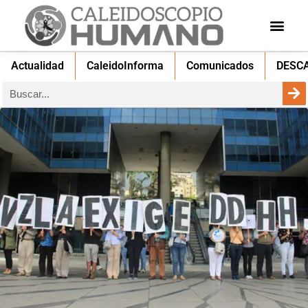
Actualidad
CaleidoInforma
Comunicados
DESC