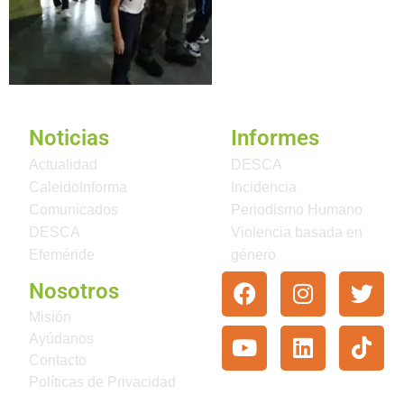
Noticias
Informes
Actualidad
DESCA
CaleidoInforma
Incidencia
Comunicados
Periodismo Humano
DESCA
Violencia basada en
Efeméride
género
Nosotros
Misión
Ayúdanos
Contacto
Políticas de Privacidad