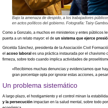
Bajo la amenaza de despido, a los trabajadores públicos s
en actos políticos del gobierno. Fotografía: Tairy Gambo
Como a Gonzalo, a muchos en ministerios y entes públicos les
puerta a un relato mayor: el de
un sistema que ejerce presi
Gricelda Sánchez, presidenta de la Asociación Civil Formación
el
acoso laboral
es una práctica instaurada por el chavismo c
firmeza, sobre todo cuando implica actividades de proselitismo
«Recibimos muchas denuncias y evidenciamos que hay 
gran porcentaje opta por ignorar estas acciones, a pes
Un problema sistemático
A largo plazo, el hostigamiento y el control minan la estabil
y la persecución
impactan en la salud mental, sobre todo por
económica.