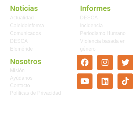
Noticias
Informes
Actualidad
DESCA
CaleidoInforma
Incidencia
Comunicados
Periodismo Humano
DESCA
Violencia basada en
Efeméride
género
Nosotros
Misión
Ayúdanos
Contacto
Políticas de Privacidad