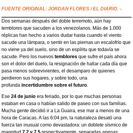
FUENTE ORIGINAL: JORDAN FLORES / EL DIARIO. –
Dos semanas después del doble terremoto, aún hay
temblores que sacuden a los venezolanos. Más de 1.000
réplicas han hecho a varios dudar hasta cuando el viento
sacude una lámpara, o sentir en las piernas un escalofrío que
no viene ya del suelo, sino de un espíritu que todavía se
sacude. Pero los nuevos
temblores
que sufre el país ahora
son el dolor del duelo, la resignación de hallar cada día que
pasa menos sobrevivientes, el desamparo de quienes
perdieron sus hogares, y sobre todo, una
profunda
incertidumbre sobre el futuro
.
Ese
24 de junio
era feriado, por lo que muchas personas
estaban en casa o habían salido de paseo con sus familias.
Mucha gente decidió ir a La Guaira, ese mar a menos de una
hora de Caracas. A las 6:04 pm, la naturaleza desató una
fuerza tan inusual como devastadora: un doblete sísmico de
magnitud
7,2 y 7,5
respectivamente, separadas apenas