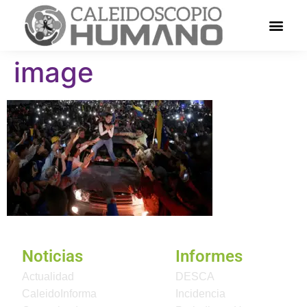
image
Noticias
Informes
Actualidad
DESCA
CaleidoInforma
Incidencia