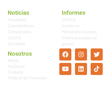
Noticias
Informes
Actualidad
DESCA
CaleidoInforma
Incidencia
Comunicados
Periodismo Humano
DESCA
Violencia basada en
Efeméride
género
Nosotros
Misión
Ayúdanos
Contacto
Políticas de Privacidad