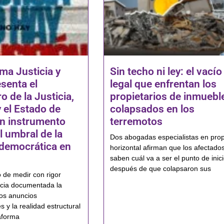
ma Justicia y
Sin techo ni ley: el vacío
senta el
legal que enfrentan los
 de la Justicia,
propietarios de inmuebl
 el Estado de
colapsados en los
n instrumento
terremotos
l umbral de la
Dos abogadas especialistas en pro
 democrática en
horizontal afirman que los afectado
saben cuál va a ser el punto de inic
después de que colapsaron sus
 de medir con rigor
ncia documentada la
los anuncios
 y la realidad estructural
taforma